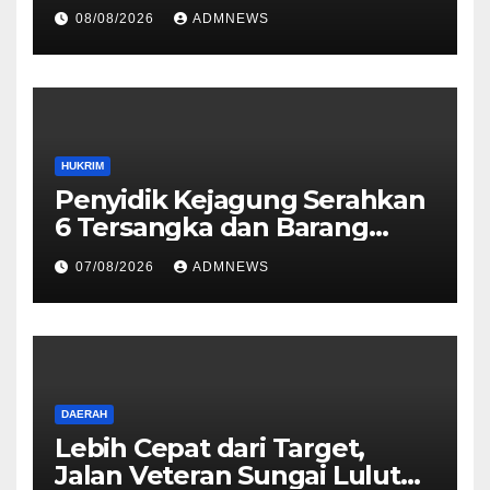
dugaan insiden pemukulan
08/08/2026
ADMNEWS
yang diduga melibatkan
seorang oknum perwira Polri
HUKRIM
Penyidik Kejagung Serahkan
6 Tersangka dan Barang
Bukti Perkara Korupsi
07/08/2026
ADMNEWS
PETRAL, PES dan ISC ke JPU
Kejari Jakarta Pusat
DAERAH
Lebih Cepat dari Target,
Jalan Veteran Sungai Lulut