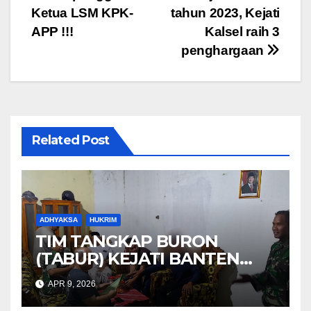
pos
o
p
m
Ketua LSM KPK-
tahun 2023, Kejati
o
p
APP !!!
Kalsel raih 3
penghargaan
k
Related Post
ADHYAKSA
HUKRIM
TIM TANGKAP BURON
(TABUR) KEJATI BANTEN
berhasil Menangkap Maskuri
APR 9, 2026
alias Pak’De DPO KEJARI
TANGSEL