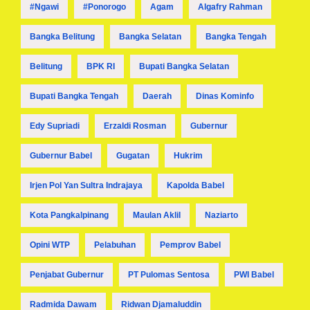
#ngawi
#ponorogo
Agam
Algafry Rahman
Bangka Belitung
Bangka Selatan
Bangka Tengah
Belitung
BPK RI
Bupati Bangka Selatan
Bupati Bangka Tengah
Daerah
Dinas Kominfo
Edy Supriadi
Erzaldi Rosman
Gubernur
Gubernur Babel
Gugatan
Hukrim
Irjen Pol Yan Sultra Indrajaya
Kapolda Babel
Kota Pangkalpinang
Maulan Aklil
Naziarto
Opini WTP
Pelabuhan
Pemprov Babel
Penjabat Gubernur
PT Pulomas Sentosa
PWI Babel
Radmida Dawam
Ridwan Djamaluddin