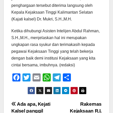
penghargaan tersebut diterima langsung oleh
Kepala Kejaksaan Tinggi Kalimantan Selatan
(Kajati kalsel) Dr. Mukri, S.H.,M.H.
Ketika dihubungi Asisten Intelijen Abdul Rahman,
S.H.,M.H., menjelaskan hal ini merupakan
ungkapan rasa syukur dan terimakasih kepada
pegawai Kejaksaan Tinggi yang telah bekerja
dengan baik demi institusi Kejaksaan yang kita
cintai bersama, imbuhnya. (redaksi)
F
T
E
W
T
S
a
wi
m
h
el
h
c
tt
ail
at
e
ar
e
er
s
gr
e
Navigasi
Ada apa, Kejati
Rakernas
b
A
a
Kalsel panggil
Kejaksaan R.I.