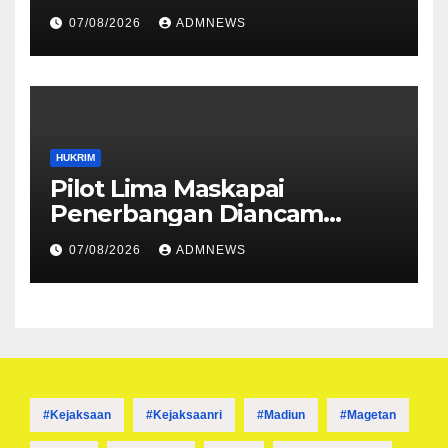
Dibuka
07/08/2026
ADMNEWS
HUKRIM
Pilot Lima Maskapai
Penerbangan Diancam
Ditembak Mati OPM
07/08/2026
ADMNEWS
#kejaksaan
#kejaksaanri
#madiun
#magetan