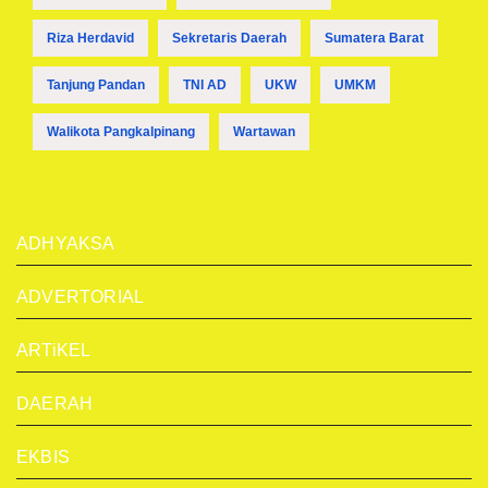
Riza Herdavid
Sekretaris Daerah
Sumatera Barat
Tanjung Pandan
TNI AD
UKW
UMKM
Walikota Pangkalpinang
Wartawan
ADHYAKSA
ADVERTORIAL
ARTiKEL
DAERAH
EKBIS