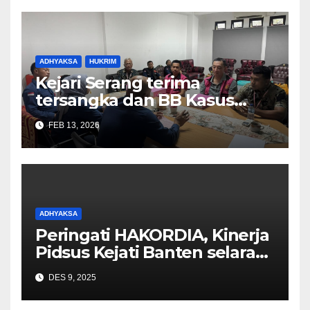
ADHYAKSA
HUKRIM
Kejari Serang terima
tersangka dan BB Kasus
Korupsi jual beli minyak
FEB 13, 2026
goreng curah 2025
ADHYAKSA
Peringati HAKORDIA, Kinerja
Pidsus Kejati Banten selaras
dengan amanat Jaksa Agung
DES 9, 2025