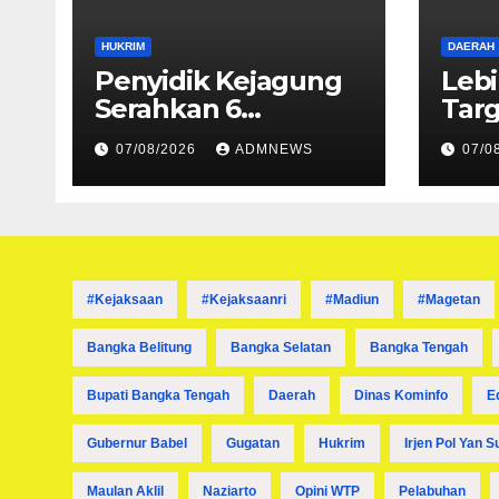
HUKRIM
DAERAH
Penyidik Kejagung
Lebi
Serahkan 6
Targ
Tersangka dan
Vete
07/08/2026
ADMNEWS
07/0
Barang Bukti
Lulu
Perkara Korupsi
PETRAL, PES dan
ISC ke JPU Kejari
Jakarta Pusat
#kejaksaan
#kejaksaanri
#madiun
#magetan
Bangka Belitung
Bangka Selatan
Bangka Tengah
Bupati Bangka Tengah
Daerah
Dinas Kominfo
E
Gubernur Babel
Gugatan
Hukrim
Irjen Pol Yan S
Maulan Aklil
Naziarto
Opini WTP
Pelabuhan