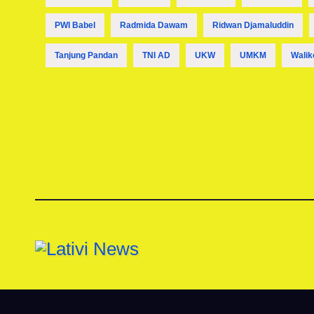
PWI Babel
Radmida Dawam
Ridwan Djamaluddin
Tanjung Pandan
TNI AD
UKW
UMKM
Walik