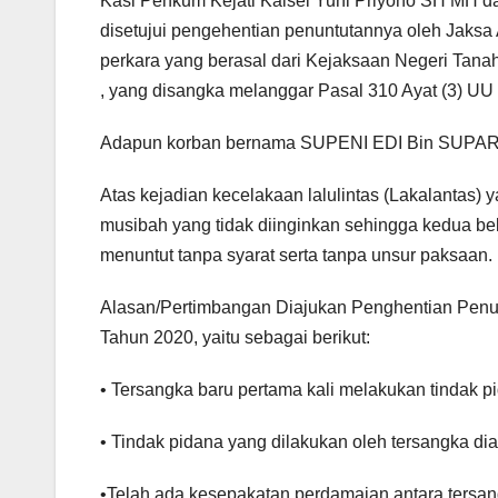
Kasi Penkum Kejati Kalsel Yuni Priyono SH MH d
disetujui pengehentian penuntutannya oleh Jak
perkara yang berasal dari Kejaksaan Negeri
, yang disangka melanggar Pasal 310 Ayat (3) UU
Adapun korban bernama SUPENI EDI Bin SUPA
Atas kejadian kecelakaan lalulintas (Lakalantas) 
musibah yang tidak diinginkan sehingga kedua be
menuntut tanpa syarat serta tanpa unsur paksaan.
Alasan/Pertimbangan Diajukan Penghentian Penun
Tahun 2020, yaitu sebagai berikut:
• Tersangka baru pertama kali melakukan tindak p
• Tindak pidana yang dilakukan oleh tersangka di
•Telah ada kesepakatan perdamaian antara tersan