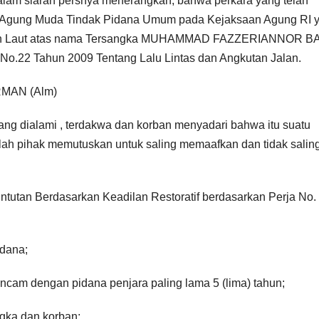
alam siaran persnya menerangkan, bahwa perkara yang telah
sa Agung Muda Tindak Pidana Umum pada Kejaksaan Agung RI y
 Tanah Laut atas nama Tersangka MUHAMMAD FAZZERIANNOR 
 No.22 Tahun 2009 Tentang Lalu Lintas dan Angkutan Jalan.
RMAN (Alm)
yang dialami , terdakwa dan korban menyadari bahwa itu suatu
lah pihak memutuskan untuk saling memaafkan dan tidak salin
tutan Berdasarkan Keadilan Restoratif berdasarkan Perja No.
idana;
ancam dengan pidana penjara paling lama 5 (lima) tahun;
gka dan korban;