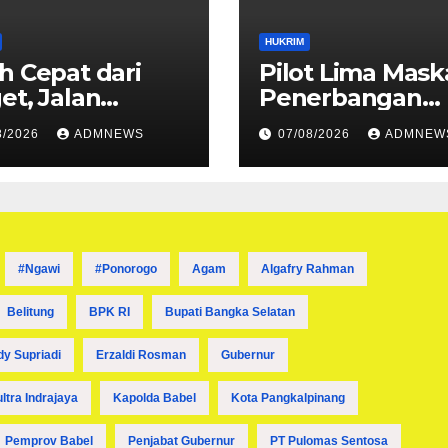
HUKRIM
h Cepat dari
Pilot Lima Mask
et, Jalan
Penerbangan
ran Sungai
Diancam Ditem
8/2026
ADMNEWS
07/08/2026
ADMNEW
t Dibuka
Mati OPM
#ngawi
#ponorogo
Agam
Algafry Rahman
Belitung
BPK RI
Bupati Bangka Selatan
dy Supriadi
Erzaldi Rosman
Gubernur
ultra Indrajaya
Kapolda Babel
Kota Pangkalpinang
Pemprov Babel
Penjabat Gubernur
PT Pulomas Sentosa