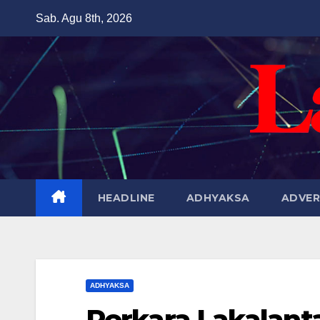
Skip
Sab. Agu 8th, 2026
to
content
HEADLINE
ADHYAKSA
ADVER
ADHYAKSA
Perkara Lakalant