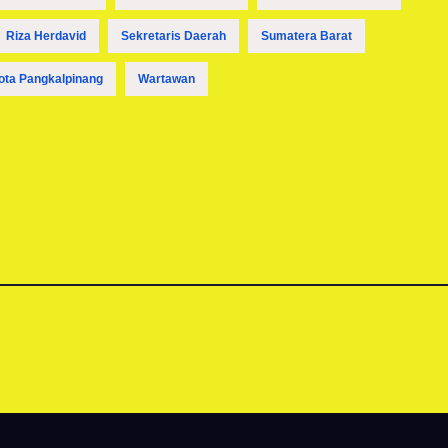
Riza Herdavid
Sekretaris Daerah
Sumatera Barat
ota Pangkalpinang
Wartawan