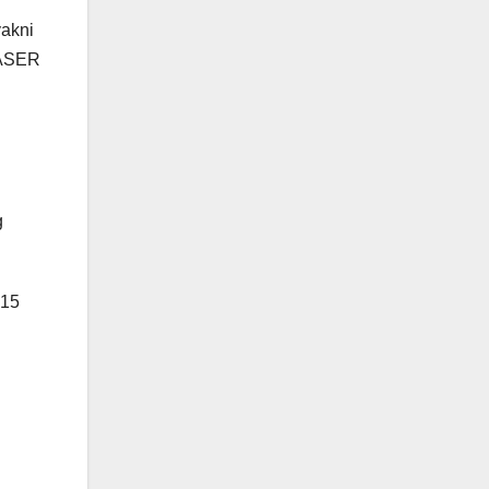
akni
BASER
g
 15