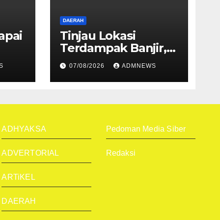
DAERAH
apai
Tinjau Lokasi
Terdampak Banjir,
bak
Begini Ungkapan
S
07/08/2026
ADMNEWS
Mahyeldi
ADHYAKSA
Pedoman Media Siber
ADVERTORIAL
Redaksi
ARTiKEL
DAERAH