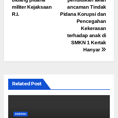
k
militer Kejaksaan
ancaman Tindak
R.I.
Pidana Korupsi dan
Pencegahan
Kekerasan
terhadap anak di
SMKN 1 Kertak
Hanyar
Related Post
DAERAH