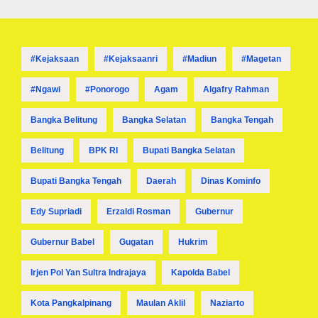
#kejaksaan
#kejaksaanri
#madiun
#magetan
#ngawi
#ponorogo
Agam
Algafry Rahman
Bangka Belitung
Bangka Selatan
Bangka Tengah
Belitung
BPK RI
Bupati Bangka Selatan
Bupati Bangka Tengah
Daerah
Dinas Kominfo
Edy Supriadi
Erzaldi Rosman
Gubernur
Gubernur Babel
Gugatan
Hukrim
Irjen Pol Yan Sultra Indrajaya
Kapolda Babel
Kota Pangkalpinang
Maulan Aklil
Naziarto