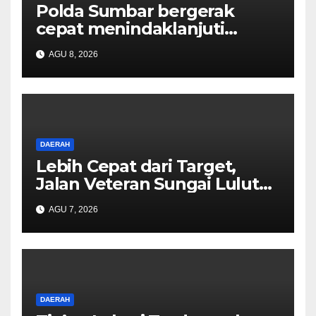
Polda Sumbar bergerak
cepat menindaklanjuti
dugaan insiden pemukulan
AGU 8, 2026
yang diduga melibatkan
seorang oknum perwira Polri
DAERAH
Lebih Cepat dari Target,
Jalan Veteran Sungai Lulut
Dibuka
AGU 7, 2026
DAERAH