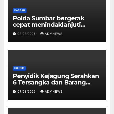
DAERAH
Polda Sumbar bergerak
cepat menindaklanjuti
dugaan insiden pemukulan
08/08/2026
ADMNEWS
yang diduga melibatkan
seorang oknum perwira Polri
HUKRIM
Penyidik Kejagung Serahkan
6 Tersangka dan Barang
Bukti Perkara Korupsi
07/08/2026
ADMNEWS
PETRAL, PES dan ISC ke JPU
Kejari Jakarta Pusat