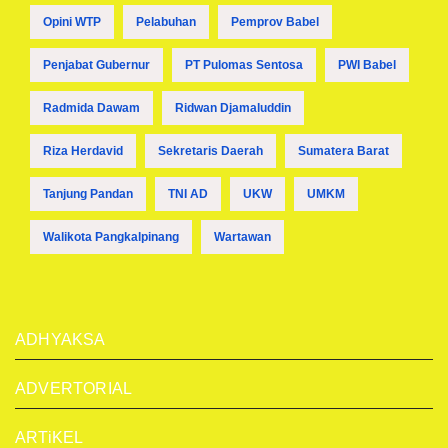
Opini WTP
Pelabuhan
Pemprov Babel
Penjabat Gubernur
PT Pulomas Sentosa
PWI Babel
Radmida Dawam
Ridwan Djamaluddin
Riza Herdavid
Sekretaris Daerah
Sumatera Barat
Tanjung Pandan
TNI AD
UKW
UMKM
Walikota Pangkalpinang
Wartawan
ADHYAKSA
ADVERTORIAL
ARTiKEL