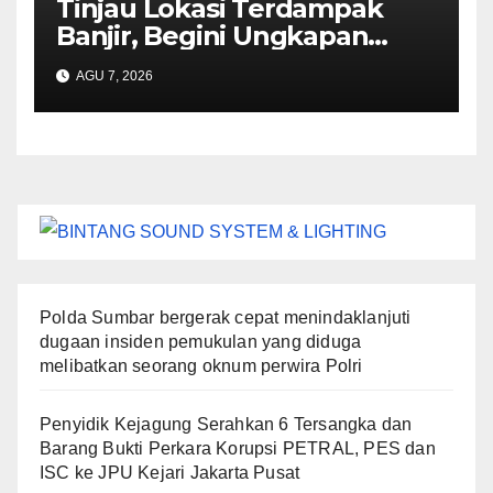
Tinjau Lokasi Terdampak
Banjir, Begini Ungkapan
Mahyeldi
AGU 7, 2026
Polda Sumbar bergerak cepat menindaklanjuti
dugaan insiden pemukulan yang diduga
melibatkan seorang oknum perwira Polri
Penyidik Kejagung Serahkan 6 Tersangka dan
Barang Bukti Perkara Korupsi PETRAL, PES dan
ISC ke JPU Kejari Jakarta Pusat