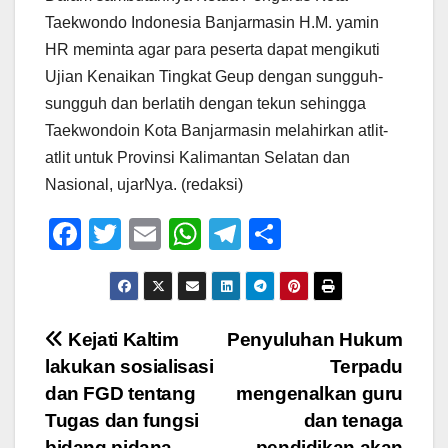
Taekwondo Indonesia Banjarmasin H.M. yamin
HR meminta agar para peserta dapat mengikuti
Ujian Kenaikan Tingkat Geup dengan sungguh-
sungguh dan berlatih dengan tekun sehingga
Taekwondoin Kota Banjarmasin melahirkan atlit-
atlit untuk Provinsi Kalimantan Selatan dan
Nasional, ujarNya. (redaksi)
F
T
E
W
T
S
a
wi
m
h
el
h
c
tt
ail
at
e
ar
e
er
s
gr
e
Navigasi
Kejati Kaltim
Penyuluhan Hukum
b
A
a
lakukan sosialisasi
Terpadu
pos
o
p
m
dan FGD tentang
mengenalkan guru
o
p
Tugas dan fungsi
dan tenaga
bidang pidana
pendidikan akan