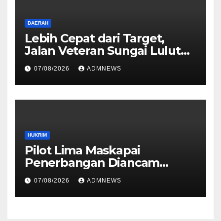
DAERAH
Lebih Cepat dari Target,
Jalan Veteran Sungai Lulut
Dibuka
07/08/2026
ADMNEWS
HUKRIM
Pilot Lima Maskapai
Penerbangan Diancam
Ditembak Mati OPM
07/08/2026
ADMNEWS