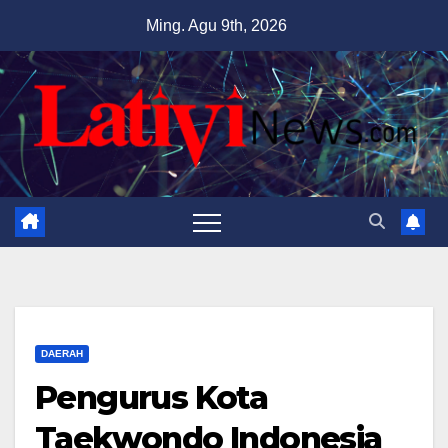
Skip
Ming. Agu 9th, 2026
to
content
DAERAH
Pengurus Kota
Taekwondo Indonesia