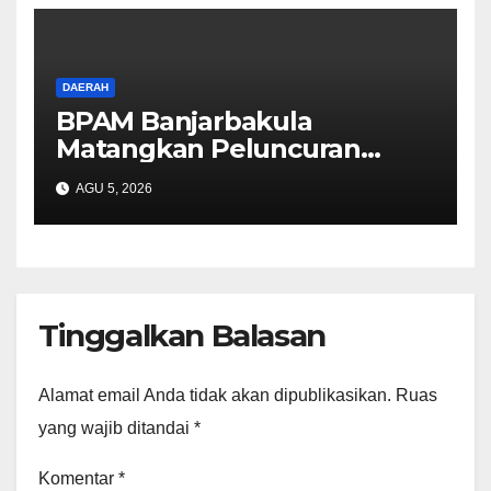
DAERAH
BPAM Banjarbakula
Matangkan Peluncuran
AMDK Bakula Water
AGU 5, 2026
Tinggalkan Balasan
Alamat email Anda tidak akan dipublikasikan.
Ruas
yang wajib ditandai
*
Komentar
*