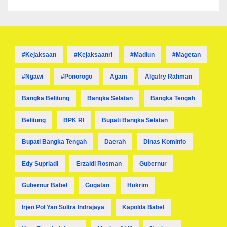
Melibatkan Tersangka FA
#kejaksaan
#kejaksaanri
#madiun
#magetan
#ngawi
#ponorogo
Agam
Algafry Rahman
Bangka Belitung
Bangka Selatan
Bangka Tengah
Belitung
BPK RI
Bupati Bangka Selatan
Bupati Bangka Tengah
Daerah
Dinas Kominfo
Edy Supriadi
Erzaldi Rosman
Gubernur
Gubernur Babel
Gugatan
Hukrim
Irjen Pol Yan Sultra Indrajaya
Kapolda Babel