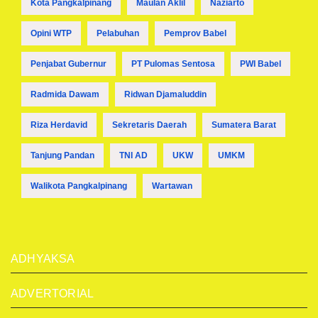
Kota Pangkalpinang
Maulan Aklil
Naziarto
Opini WTP
Pelabuhan
Pemprov Babel
Penjabat Gubernur
PT Pulomas Sentosa
PWI Babel
Radmida Dawam
Ridwan Djamaluddin
Riza Herdavid
Sekretaris Daerah
Sumatera Barat
Tanjung Pandan
TNI AD
UKW
UMKM
Walikota Pangkalpinang
Wartawan
ADHYAKSA
ADVERTORIAL