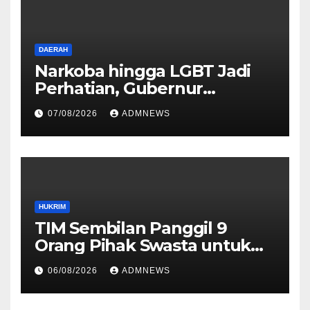
DAERAH
Narkoba hingga LGBT Jadi
Perhatian, Gubernur
Mahyeldi Perkuat Sinergi
07/08/2026
ADMNEWS
HUKRIM
TIM Sembilan Panggil 9
Orang Pihak Swasta untuk
Memperoleh Alat Bukti dan
06/08/2026
ADMNEWS
Memperjelas Konstruksi
Perkara Dugaan TPPU yang