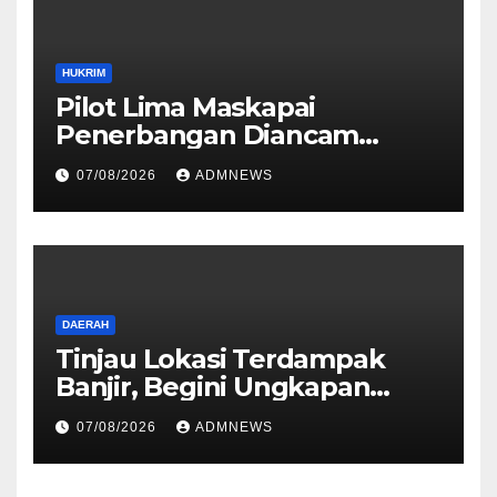
HUKRIM
Pilot Lima Maskapai
Penerbangan Diancam
Ditembak Mati OPM
07/08/2026
ADMNEWS
DAERAH
Tinjau Lokasi Terdampak
Banjir, Begini Ungkapan
Mahyeldi
07/08/2026
ADMNEWS