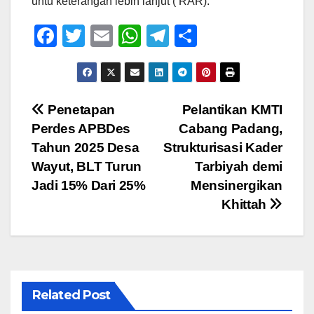
untu keterangan lebih lanjut ( RAR).
F
T
E
W
T
S
a
wi
m
h
el
h
c
tt
ail
at
e
ar
e
er
s
gr
e
Navigasi
Penetapan
Pelantikan KMTI
b
A
a
Perdes APBDes
Cabang Padang,
pos
o
p
m
Tahun 2025 Desa
Strukturisasi Kader
o
p
Wayut, BLT Turun
Tarbiyah demi
Jadi 15% Dari 25%
Mensinergikan
k
Khittah
Related Post