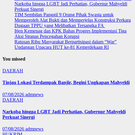
Narkoba hingga LGBT Jadi Perhatian, Gubernur Mahyeldi
Perkuat Sinergi
TIM Sembilan Panggil 9 Orang Pihak Swasta untuk
Memperoleh Alat Bukti dan Memperjelas Konstruksi Perkara
Dugaan TPPU yang Melibatkan Tersangka FA
Itjen Kemenag dan KPK Bahas Progres Implementasi Tiga
Aksi Stranas Pencegahan Korupsi
Ratusan Ribu Masyarakat Berpartisipasi dalam “War”
Undangan Upacara HUT ke-81 Kemerdekaan RI
You missed
DAERAH
Tinjau Lokasi Terdampak Banjir, Begini Ungkapan Mahyeldi
07/08/2026
admnews
DAERAH
Narkoba hingga LGBT Jadi Perhatian, Gubernur Mahyeldi
Perkuat Sinergi
07/08/2026
admnews
HUKRIM