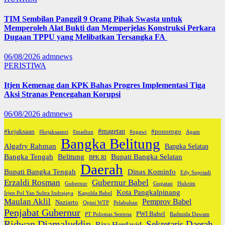
TIM Sembilan Panggil 9 Orang Pihak Swasta untuk
Memperoleh Alat Bukti dan Memperjelas Konstruksi Perkara
Dugaan TPPU yang Melibatkan Tersangka FA
06/08/2026
admnews
PERISTIWA
Itjen Kemenag dan KPK Bahas Progres Implementasi Tiga
Aksi Stranas Pencegahan Korupsi
06/08/2026
admnews
#magetan
#kejaksaan
#ponorogo
#kejaksaanri
#madiun
#ngawi
Agam
Bangka Belitung
Algafry Rahman
Bangka Selatan
Bangka Tengah
Belitung
Bupati Bangka Selatan
BPK RI
Daerah
Bupati Bangka Tengah
Dinas Kominfo
Edy Supriadi
Erzaldi Rosman
Gubernur Babel
Gubernur
Gugatan
Hukrim
Kota Pangkalpinang
Irjen Pol Yan Sultra Indrajaya
Kapolda Babel
Maulan Aklil
Pemprov Babel
Naziarto
Opini WTP
Pelabuhan
Penjabat Gubernur
PWI Babel
PT Pulomas Sentosa
Radmida Dawam
Ridwan Djamaluddin
Sekretaris Daerah
Riza Herdavid