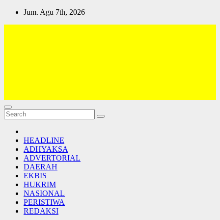
Skip
Jum. Agu 7th, 2026
to
content
Lativi News
Semua Jadi Teman
HEADLINE
ADHYAKSA
ADVERTORIAL
DAERAH
EKBIS
HUKRIM
NASIONAL
PERISTIWA
REDAKSI