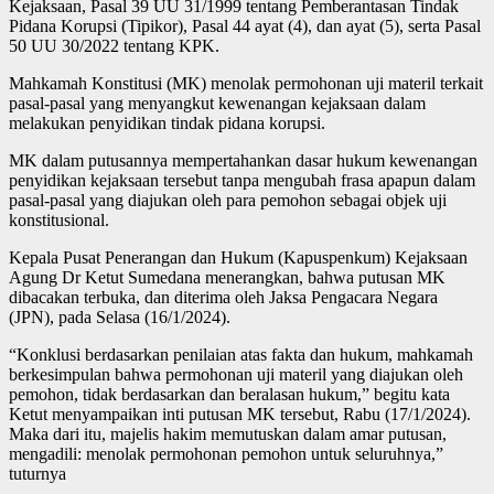
Kejaksaan, Pasal 39 UU 31/1999 tentang Pemberantasan Tindak
Pidana Korupsi (Tipikor), Pasal 44 ayat (4), dan ayat (5), serta Pasal
50 UU 30/2022 tentang KPK.
Mahkamah Konstitusi (MK) menolak permohonan uji materil terkait
pasal-pasal yang menyangkut kewenangan kejaksaan dalam
melakukan penyidikan tindak pidana korupsi.
MK dalam putusannya mempertahankan dasar hukum kewenangan
penyidikan kejaksaan tersebut tanpa mengubah frasa apapun dalam
pasal-pasal yang diajukan oleh para pemohon sebagai objek uji
konstitusional.
Kepala Pusat Penerangan dan Hukum (Kapuspenkum) Kejaksaan
Agung Dr Ketut Sumedana menerangkan, bahwa putusan MK
dibacakan terbuka, dan diterima oleh Jaksa Pengacara Negara
(JPN), pada Selasa (16/1/2024).
“Konklusi berdasarkan penilaian atas fakta dan hukum, mahkamah
berkesimpulan bahwa permohonan uji materil yang diajukan oleh
pemohon, tidak berdasarkan dan beralasan hukum,” begitu kata
Ketut menyampaikan inti putusan MK tersebut, Rabu (17/1/2024).
Maka dari itu, majelis hakim memutuskan dalam amar putusan,
mengadili: menolak permohonan pemohon untuk seluruhnya,”
tuturnya