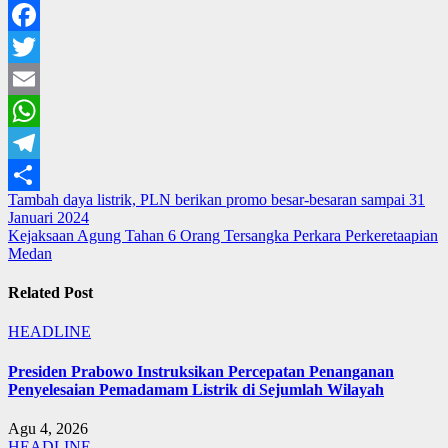
Facebook
Twitter
Email
WhatsApp
Telegram
Navigasi
Tambah daya listrik, PLN berikan promo besar-besaran sampai 31
Share
Januari 2024
pos
Kejaksaan Agung Tahan 6 Orang Tersangka Perkara Perkeretaapian
Medan
Related Post
HEADLINE
Presiden Prabowo Instruksikan Percepatan Penanganan
Penyelesaian Pemadamam Listrik di Sejumlah Wilayah
Agu 4, 2026
HEADLINE