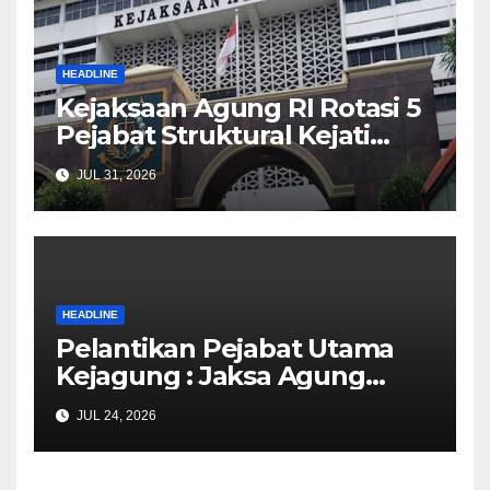
HEADLINE
Kejaksaan Agung RI Rotasi 5
Pejabat Struktural Kejati
Kalsel dan 4 Kejari di
JUL 31, 2026
Wilayahnya
HEADLINE
Pelantikan Pejabat Utama
Kejagung : Jaksa Agung
Meminta Jampidsus Segera
JUL 24, 2026
Melakukan Konsolidasi
Internal, Mengembalikan
Semangat dan Keberanian