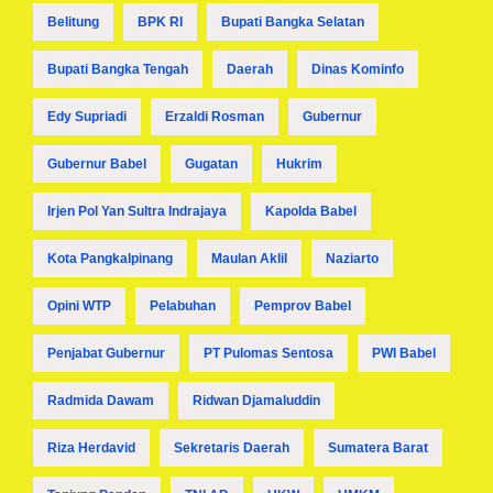
Belitung
BPK RI
Bupati Bangka Selatan
Bupati Bangka Tengah
Daerah
Dinas Kominfo
Edy Supriadi
Erzaldi Rosman
Gubernur
Gubernur Babel
Gugatan
Hukrim
Irjen Pol Yan Sultra Indrajaya
Kapolda Babel
Kota Pangkalpinang
Maulan Aklil
Naziarto
Opini WTP
Pelabuhan
Pemprov Babel
Penjabat Gubernur
PT Pulomas Sentosa
PWI Babel
Radmida Dawam
Ridwan Djamaluddin
Riza Herdavid
Sekretaris Daerah
Sumatera Barat