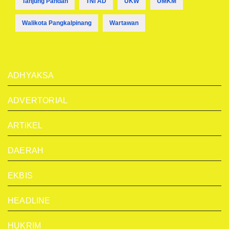
Tanjung Pandan
TNI AD
UKW
UMKM
Walikota Pangkalpinang
Wartawan
ADHYAKSA
ADVERTORIAL
ARTiKEL
DAERAH
EKBIS
HEADLINE
HUKRIM