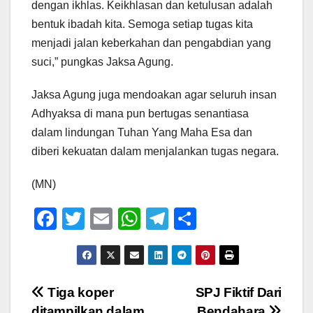
dengan ikhlas. Keikhlasan dan ketulusan adalah
bentuk ibadah kita. Semoga setiap tugas kita
menjadi jalan keberkahan dan pengabdian yang
suci,” pungkas Jaksa Agung.
Jaksa Agung juga mendoakan agar seluruh insan
Adhyaksa di mana pun bertugas senantiasa
dalam lindungan Tuhan Yang Maha Esa dan
diberi kekuatan dalam menjalankan tugas negara.
(MN)
F
T
E
W
T
S
a
wi
m
h
el
h
c
tt
ail
at
e
ar
e
er
s
gr
e
Navigasi
Tiga koper
SPJ Fiktif Dari
b
A
a
ditampilkan dalam
Bendahara