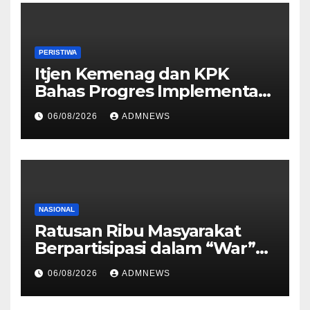
Melibatkan Tersangka FA
PERISTIWA
Itjen Kemenag dan KPK
Bahas Progres Implementasi
Tiga Aksi Stranas
06/08/2026
ADMNEWS
Pencegahan Korupsi
NASIONAL
Ratusan Ribu Masyarakat
Berpartisipasi dalam “War”
Undangan Upacara HUT ke-
06/08/2026
ADMNEWS
81 Kemerdekaan RI