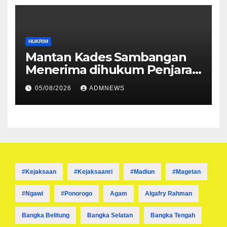
HUKRIM
Mantan Kades Sambangan
Menerima dihukum Penjara 1
tahun 4 Bulan
05/08/2026
ADMNEWS
#kejaksaan
#kejaksaanri
#madiun
#magetan
#ngawi
#ponorogo
Agam
Algafry Rahman
Bangka Belitung
Bangka Selatan
Bangka Tengah