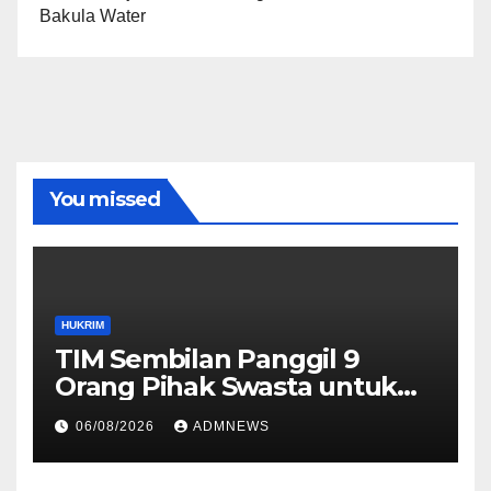
Bakula Water
You missed
HUKRIM
TIM Sembilan Panggil 9
Orang Pihak Swasta untuk
Memperoleh Alat Bukti dan
06/08/2026
ADMNEWS
Memperjelas Konstruksi
Perkara Dugaan TPPU yang