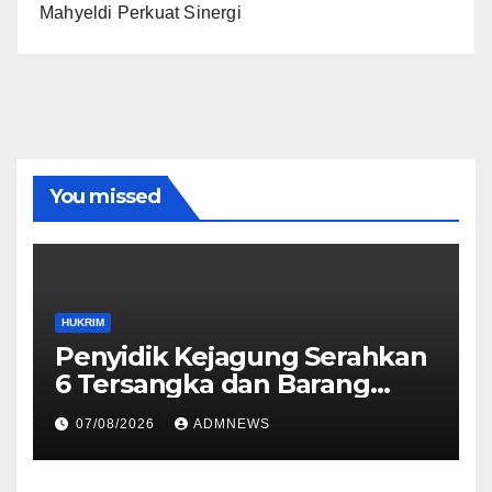
Mahyeldi Perkuat Sinergi
You missed
HUKRIM
Penyidik Kejagung Serahkan
6 Tersangka dan Barang
Bukti Perkara Korupsi
07/08/2026
ADMNEWS
PETRAL, PES dan ISC ke JPU
Kejari Jakarta Pusat