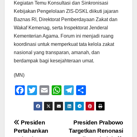
Kegiatan Temu Konsultasi dan Sinkronisasi
Kebijakan Pengelolaan ZIS-DSKL diikuti jajaran
Baznas RI, Direktorat Pemberdayaan Zakat dan
Wakaf Kemenag, serta Inspektorat Jenderal
Kementerian Agama. Forum ini menjadi ruang
koordinasi untuk memperkuat tata kelola zakat
nasional yang transparan, amanah, dan
berdampak bagi kesejahteraan umat.
(MN)
F
T
E
W
T
S
a
wi
m
h
el
h
c
tt
ail
at
e
ar
e
er
s
gr
e
Navigasi
Presiden
Presiden Prabowo
b
A
a
Pertahankan
Targetkan Renonasi