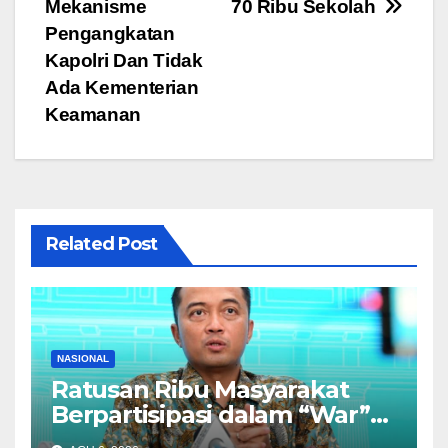
pos
o
p
m
Mekanisme
70 Ribu Sekolah
o
p
Pengangkatan
Kapolri Dan Tidak
k
Ada Kementerian
Keamanan
Related Post
NASIONAL
Ratusan Ribu Masyarakat
Berpartisipasi dalam “War”
Undangan Upacara HUT ke-