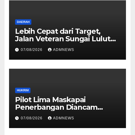
DAERAH
Lebih Cepat dari Target,
Jalan Veteran Sungai Lulut
Dibuka
07/08/2026
ADMNEWS
HUKRIM
Pilot Lima Maskapai
Penerbangan Diancam
Ditembak Mati OPM
07/08/2026
ADMNEWS