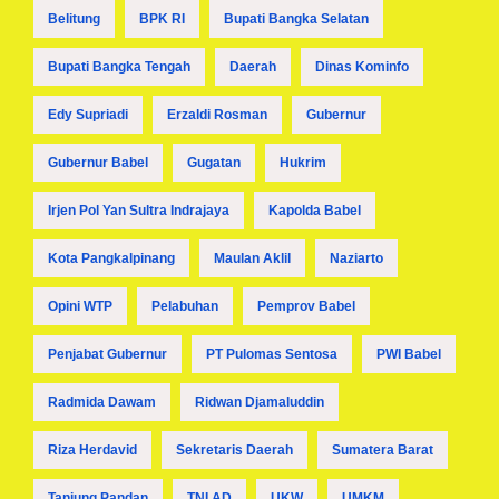
Belitung
BPK RI
Bupati Bangka Selatan
Bupati Bangka Tengah
Daerah
Dinas Kominfo
Edy Supriadi
Erzaldi Rosman
Gubernur
Gubernur Babel
Gugatan
Hukrim
Irjen Pol Yan Sultra Indrajaya
Kapolda Babel
Kota Pangkalpinang
Maulan Aklil
Naziarto
Opini WTP
Pelabuhan
Pemprov Babel
Penjabat Gubernur
PT Pulomas Sentosa
PWI Babel
Radmida Dawam
Ridwan Djamaluddin
Riza Herdavid
Sekretaris Daerah
Sumatera Barat
Tanjung Pandan
TNI AD
UKW
UMKM