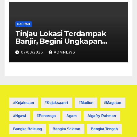
DAERAH
Tinjau Lokasi Terdampak
Banjir, Begini Ungkapan
Mahyeldi
07/08/2026
ADMNEWS
#kejaksaan
#kejaksaanri
#madiun
#magetan
#ngawi
#ponorogo
Agam
Algafry Rahman
Bangka Belitung
Bangka Selatan
Bangka Tengah