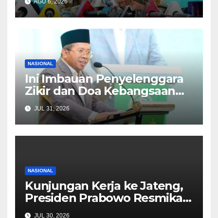
AGU 6, 2026
81 Kemerdekaan RI
NASIONAL
Ini Imbauan Penyelenggara
Zikir dan Doa Kebangsaan
kepada Peserta
JUL 31, 2026
NASIONAL
Kunjungan Kerja ke Jateng,
Presiden Prabowo Resmikan
Revitalisasi Stasiun Tawang
JUL 30, 2026