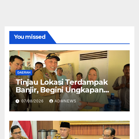
You missed
DAERAH
Tinjau Lokasi Terdampak
Banjir, Begini Ungkapan
Mahyeldi
07/08/2026
ADMNEWS