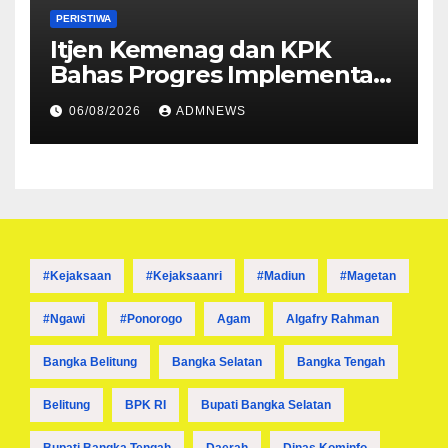
PERISTIWA
Itjen Kemenag dan KPK
Bahas Progres Implementasi
Tiga Aksi Stranas
06/08/2026
ADMNEWS
Pencegahan Korupsi
#kejaksaan
#kejaksaanri
#madiun
#magetan
#ngawi
#ponorogo
Agam
Algafry Rahman
Bangka Belitung
Bangka Selatan
Bangka Tengah
Belitung
BPK RI
Bupati Bangka Selatan