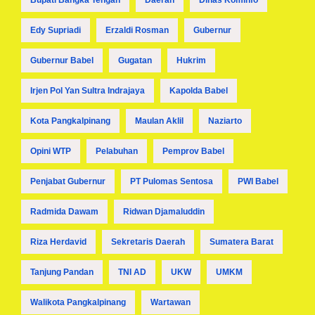
Bupati Bangka Tengah
Daerah
Dinas Kominfo
Edy Supriadi
Erzaldi Rosman
Gubernur
Gubernur Babel
Gugatan
Hukrim
Irjen Pol Yan Sultra Indrajaya
Kapolda Babel
Kota Pangkalpinang
Maulan Aklil
Naziarto
Opini WTP
Pelabuhan
Pemprov Babel
Penjabat Gubernur
PT Pulomas Sentosa
PWI Babel
Radmida Dawam
Ridwan Djamaluddin
Riza Herdavid
Sekretaris Daerah
Sumatera Barat
Tanjung Pandan
TNI AD
UKW
UMKM
Walikota Pangkalpinang
Wartawan