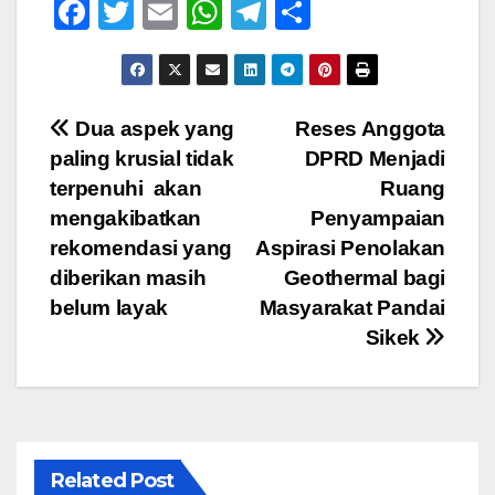
F
T
E
W
T
S
a
wi
m
h
el
h
c
tt
ail
at
e
ar
e
er
s
gr
e
Navigasi
Dua aspek yang
Reses Anggota
b
A
a
paling krusial tidak
DPRD Menjadi
pos
o
p
m
terpenuhi akan
Ruang
o
p
mengakibatkan
Penyampaian
rekomendasi yang
Aspirasi Penolakan
k
diberikan masih
Geothermal bagi
belum layak
Masyarakat Pandai
Sikek
Related Post