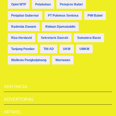
Opini WTP
Pelabuhan
Pemprov Babel
Penjabat Gubernur
PT Pulomas Sentosa
PWI Babel
Radmida Dawam
Ridwan Djamaluddin
Riza Herdavid
Sekretaris Daerah
Sumatera Barat
Tanjung Pandan
TNI AD
UKW
UMKM
Walikota Pangkalpinang
Wartawan
ADHYAKSA
ADVERTORIAL
ARTiKEL