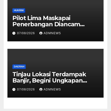
HUKRIM
Pilot Lima Maskapai
Penerbangan Diancam
Ditembak Mati OPM
07/08/2026
ADMNEWS
DAERAH
Tinjau Lokasi Terdampak
Banjir, Begini Ungkapan
Mahyeldi
07/08/2026
ADMNEWS