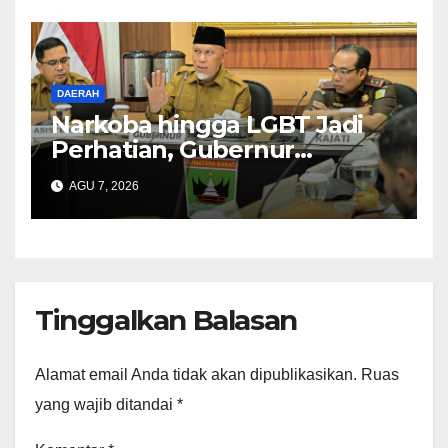
DAERAH
Narkoba hingga LGBT Jadi
Perhatian, Gubernur
Mahyeldi Perkuat Sinergi
AGU 7, 2026
Tinggalkan Balasan
Alamat email Anda tidak akan dipublikasikan.
Ruas
yang wajib ditandai
*