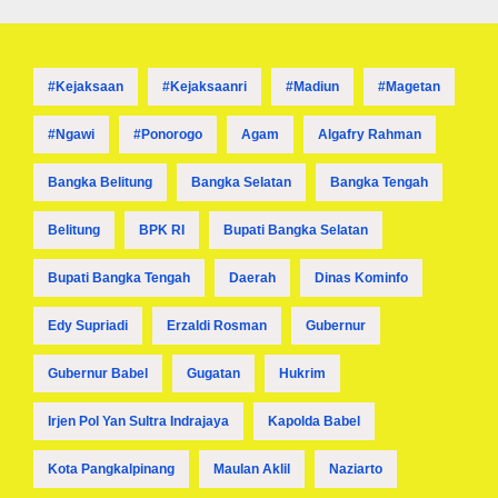
#kejaksaan
#kejaksaanri
#madiun
#magetan
#ngawi
#ponorogo
Agam
Algafry Rahman
Bangka Belitung
Bangka Selatan
Bangka Tengah
Belitung
BPK RI
Bupati Bangka Selatan
Bupati Bangka Tengah
Daerah
Dinas Kominfo
Edy Supriadi
Erzaldi Rosman
Gubernur
Gubernur Babel
Gugatan
Hukrim
Irjen Pol Yan Sultra Indrajaya
Kapolda Babel
Kota Pangkalpinang
Maulan Aklil
Naziarto