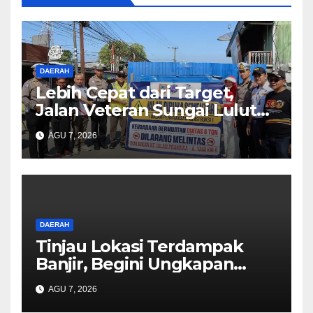
DAERAH
Lebih Cepat dari Target,
Jalan Veteran Sungai Lulut
Dibuka
AGU 7, 2026
DAERAH
Tinjau Lokasi Terdampak
Banjir, Begini Ungkapan
Mahyeldi
AGU 7, 2026