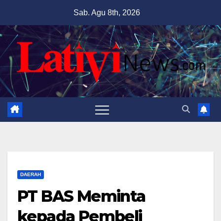
Skip
Sab. Agu 8th, 2026
to
content
DAERAH
PT BAS Meminta
kepada Pembeli