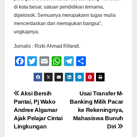
di kota besar, satuan pendidikan ternama,
dipelosok. Semuanya merupakann tugas mulia
mencerdaskan dan memajukan bangsa”,
ungkapnya.
Jurnalis : Rizki Ahmad Rifandi.
F
T
E
W
T
S
a
wi
m
h
el
h
c
tt
ail
at
e
ar
e
er
s
gr
e
Navigasi
Aksi Bersih
Usai Transfer M-
b
A
a
Pantai, Pj Wako
Banking Milik Pacar
pos
o
p
m
Andree Algamar
ke Rekeningnya,
o
p
Ajak Pelajar Cintai
Mahasiswa Bunuh
Lingkungan
Diri
k