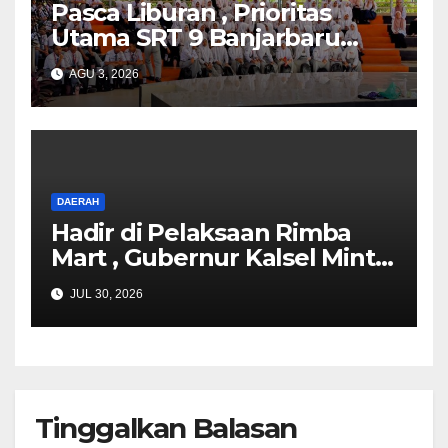
Pasca Liburan , Prioritas
Utama SRT 9 Banjarbaru
Mengembalikan
AGU 3, 2026
Kenyamanan Siswa Terhadap
Pola Kehidupan Berasrama
DAERAH
Hadir di Pelaksaan Rimba
Mart , Gubernur Kalsel Minta
Program Tukar Sampah
JUL 30, 2026
dengan Sembako dipantau
dengan Baik
Tinggalkan Balasan