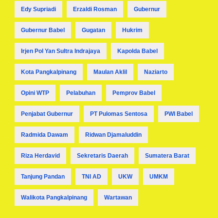
Edy Supriadi
Erzaldi Rosman
Gubernur
Gubernur Babel
Gugatan
Hukrim
Irjen Pol Yan Sultra Indrajaya
Kapolda Babel
Kota Pangkalpinang
Maulan Aklil
Naziarto
Opini WTP
Pelabuhan
Pemprov Babel
Penjabat Gubernur
PT Pulomas Sentosa
PWI Babel
Radmida Dawam
Ridwan Djamaluddin
Riza Herdavid
Sekretaris Daerah
Sumatera Barat
Tanjung Pandan
TNI AD
UKW
UMKM
Walikota Pangkalpinang
Wartawan