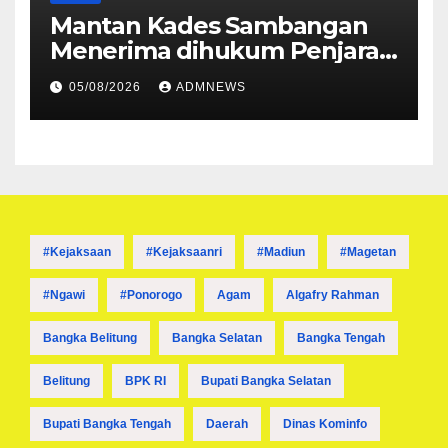
Mantan Kades Sambangan
Menerima dihukum Penjara 1
tahun 4 Bulan
05/08/2026
ADMNEWS
#kejaksaan
#kejaksaanri
#madiun
#magetan
#ngawi
#ponorogo
Agam
Algafry Rahman
Bangka Belitung
Bangka Selatan
Bangka Tengah
Belitung
BPK RI
Bupati Bangka Selatan
Bupati Bangka Tengah
Daerah
Dinas Kominfo