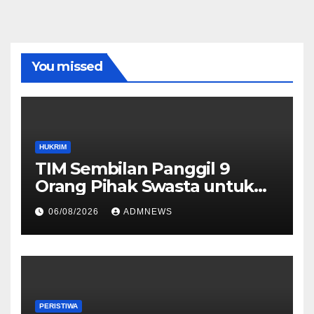
You missed
HUKRIM
TIM Sembilan Panggil 9
Orang Pihak Swasta untuk
Memperoleh Alat Bukti dan
06/08/2026
ADMNEWS
Memperjelas Konstruksi
Perkara Dugaan TPPU yang
Melibatkan Tersangka FA
PERISTIWA