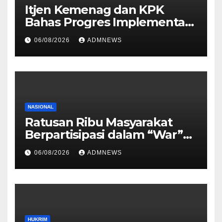
Itjen Kemenag dan KPK
Bahas Progres Implementasi
Tiga Aksi Stranas
06/08/2026
ADMNEWS
Pencegahan Korupsi
NASIONAL
Ratusan Ribu Masyarakat
Berpartisipasi dalam “War”
Undangan Upacara HUT ke-
06/08/2026
ADMNEWS
81 Kemerdekaan RI
HUKRIM