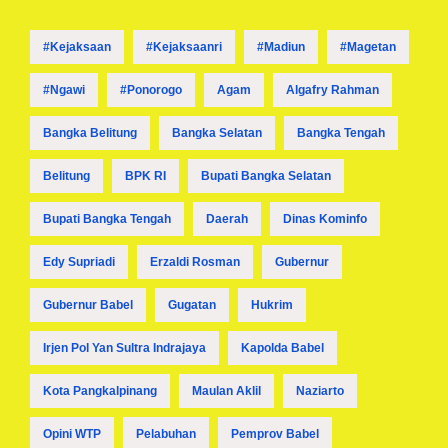
#kejaksaan
#kejaksaanri
#madiun
#magetan
#ngawi
#ponorogo
Agam
Algafry Rahman
Bangka Belitung
Bangka Selatan
Bangka Tengah
Belitung
BPK RI
Bupati Bangka Selatan
Bupati Bangka Tengah
Daerah
Dinas Kominfo
Edy Supriadi
Erzaldi Rosman
Gubernur
Gubernur Babel
Gugatan
Hukrim
Irjen Pol Yan Sultra Indrajaya
Kapolda Babel
Kota Pangkalpinang
Maulan Aklil
Naziarto
Opini WTP
Pelabuhan
Pemprov Babel