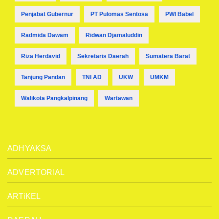
Penjabat Gubernur
PT Pulomas Sentosa
PWI Babel
Radmida Dawam
Ridwan Djamaluddin
Riza Herdavid
Sekretaris Daerah
Sumatera Barat
Tanjung Pandan
TNI AD
UKW
UMKM
Walikota Pangkalpinang
Wartawan
ADHYAKSA
ADVERTORIAL
ARTiKEL