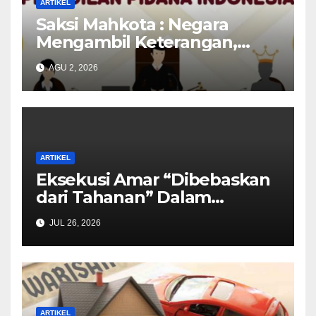
ARTIKEL
Saksi Mahkota : Negara
Mengambil Keterangan,
Tetapi Lupa Keringanan
AGU 2, 2026
Tuntutan
ARTIKEL
Eksekusi Amar “Dibebaskan
dari Tahanan” Dalam
Putusan Pemidanaan
JUL 26, 2026
ARTIKEL