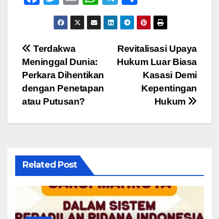
a
wi
m
h
el
h
c
tt
ail
at
e
ar
e
er
s
gr
e
Navigasi
Terdakwa
Revitalisasi Upaya
b
A
a
Meninggal Dunia:
Hukum Luar Biasa
pos
o
p
m
Perkara Dihentikan
Kasasi Demi
o
p
dengan Penetapan
Kepentingan
atau Putusan?
Hukum
k
Related Post