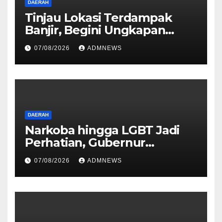
DAERAH
Tinjau Lokasi Terdampak
Banjir, Begini Ungkapan
Mahyeldi
07/08/2026
ADMNEWS
DAERAH
Narkoba hingga LGBT Jadi
Perhatian, Gubernur
Mahyeldi Perkuat Sinergi
07/08/2026
ADMNEWS