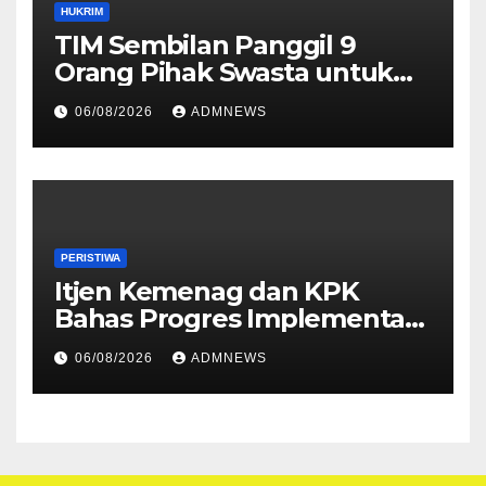
HUKRIM
TIM Sembilan Panggil 9
Orang Pihak Swasta untuk
Memperoleh Alat Bukti dan
06/08/2026
ADMNEWS
Memperjelas Konstruksi
Perkara Dugaan TPPU yang
Melibatkan Tersangka FA
PERISTIWA
Itjen Kemenag dan KPK
Bahas Progres Implementasi
Tiga Aksi Stranas
06/08/2026
ADMNEWS
Pencegahan Korupsi