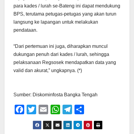
para kades / lurah se-Bateng ini dapat mendukung
BPS, terutama petugas-petugas yang akan turun
langsung ke lapangan untuk melakukan
pendataan.
“Dari pertemuan ini juga, diharapkan muncul
dukungan penuh dari kades / lurah, sehingga
pelaksanaan Regsosek mendapatkan data yang
valid dan akurat,” ungkapnya. (*)
Sumber: Diskominfosta Bangka Tengah
F
T
E
W
T
S
a
wi
m
h
el
h
c
tt
ail
at
e
ar