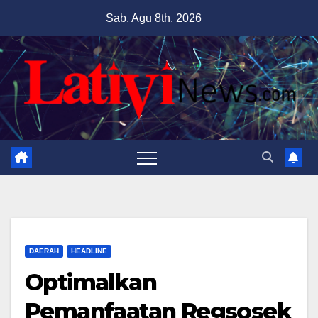
Skip
Sab. Agu 8th, 2026
to
content
DAERAH
HEADLINE
Optimalkan
Pemanfaatan Regsosek