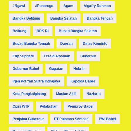
#ngawi
#ponorogo
Agam
Algafry Rahman
Bangka Belitung
Bangka Selatan
Bangka Tengah
Belitung
BPK RI
Bupati Bangka Selatan
Bupati Bangka Tengah
Daerah
Dinas Kominfo
Edy Supriadi
Erzaldi Rosman
Gubernur
Gubernur Babel
Gugatan
Hukrim
Irjen Pol Yan Sultra Indrajaya
Kapolda Babel
Kota Pangkalpinang
Maulan Aklil
Naziarto
Opini WTP
Pelabuhan
Pemprov Babel
Penjabat Gubernur
PT Pulomas Sentosa
PWI Babel