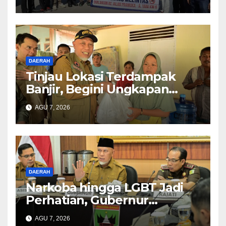
DAERAH
Tinjau Lokasi Terdampak
Banjir, Begini Ungkapan
Mahyeldi
AGU 7, 2026
DAERAH
Narkoba hingga LGBT Jadi
Perhatian, Gubernur
Mahyeldi Perkuat Sinergi
AGU 7, 2026