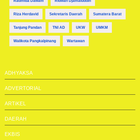
Radmida Dawam
Ridwan Djamaluddin
Riza Herdavid
Sekretaris Daerah
Sumatera Barat
Tanjung Pandan
TNI AD
UKW
UMKM
Walikota Pangkalpinang
Wartawan
ADHYAKSA
ADVERTORIAL
ARTiKEL
DAERAH
EKBIS