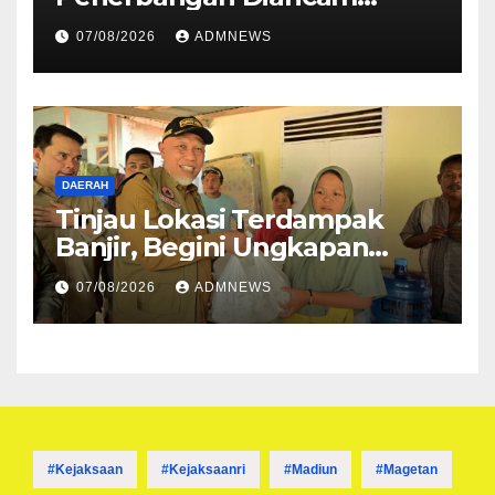
Ditembak Mati OPM
07/08/2026
ADMNEWS
DAERAH
Tinjau Lokasi Terdampak
Banjir, Begini Ungkapan
Mahyeldi
07/08/2026
ADMNEWS
#kejaksaan
#kejaksaanri
#madiun
#magetan