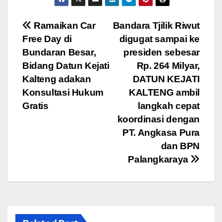
c
tt
ail
at
e
ar
e
er
s
gr
e
Navigasi
Ramaikan Car
Bandara Tjilik Riwut
b
A
a
Free Day di
digugat sampai ke
pos
o
p
m
Bundaran Besar,
presiden sebesar
o
p
Bidang Datun Kejati
Rp. 264 Milyar,
Kalteng adakan
DATUN KEJATI
k
Konsultasi Hukum
KALTENG ambil
Gratis
langkah cepat
koordinasi dengan
PT. Angkasa Pura
dan BPN
Palangkaraya