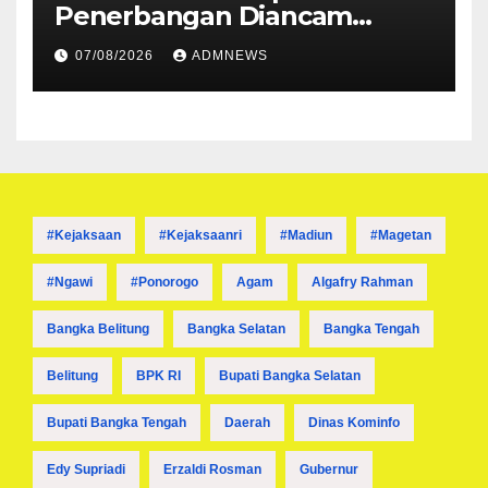
Penerbangan Diancam
Ditembak Mati OPM
07/08/2026
ADMNEWS
#kejaksaan
#kejaksaanri
#madiun
#magetan
#ngawi
#ponorogo
Agam
Algafry Rahman
Bangka Belitung
Bangka Selatan
Bangka Tengah
Belitung
BPK RI
Bupati Bangka Selatan
Bupati Bangka Tengah
Daerah
Dinas Kominfo
Edy Supriadi
Erzaldi Rosman
Gubernur