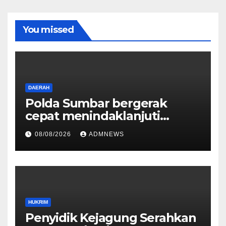
You missed
DAERAH
Polda Sumbar bergerak
cepat menindaklanjuti
dugaan insiden pemukulan
08/08/2026
ADMNEWS
yang diduga melibatkan
seorang oknum perwira Polri
HUKRIM
Penyidik Kejagung Serahkan