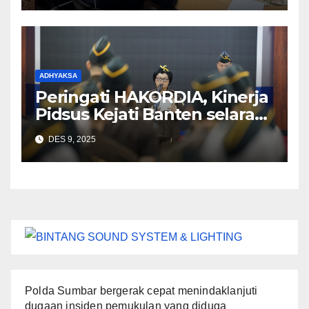
ADHYAKSA
Peringati HAKORDIA, Kinerja
Pidsus Kejati Banten selaras
dengan amanat Jaksa Agung
DES 9, 2025
Polda Sumbar bergerak cepat menindaklanjuti
dugaan insiden pemukulan yang diduga