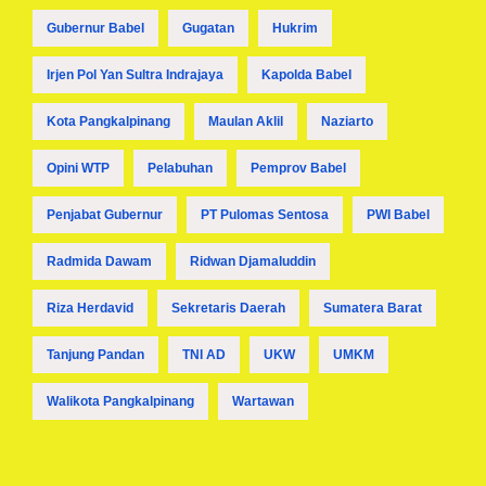
Gubernur Babel
Gugatan
Hukrim
Irjen Pol Yan Sultra Indrajaya
Kapolda Babel
Kota Pangkalpinang
Maulan Aklil
Naziarto
Opini WTP
Pelabuhan
Pemprov Babel
Penjabat Gubernur
PT Pulomas Sentosa
PWI Babel
Radmida Dawam
Ridwan Djamaluddin
Riza Herdavid
Sekretaris Daerah
Sumatera Barat
Tanjung Pandan
TNI AD
UKW
UMKM
Walikota Pangkalpinang
Wartawan