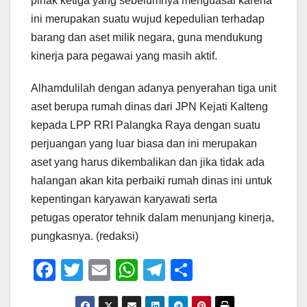
pihak ketiga yang sebelumnya menguasai karena
ini merupakan suatu wujud kepedulian terhadap
barang dan aset milik negara, guna mendukung
kinerja para pegawai yang masih aktif.
Alhamdulilah dengan adanya penyerahan tiga unit
aset berupa rumah dinas dari JPN Kejati Kalteng
kepada LPP RRI Palangka Raya dengan suatu
perjuangan yang luar biasa dan ini merupakan
aset yang harus dikembalikan dan jika tidak ada
halangan akan kita perbaiki rumah dinas ini untuk
kepentingan karyawan karyawati serta
petugas operator tehnik dalam menunjang kinerja,
pungkasnya. (redaksi)
F
T
E
W
T
S
a
wi
m
h
el
h