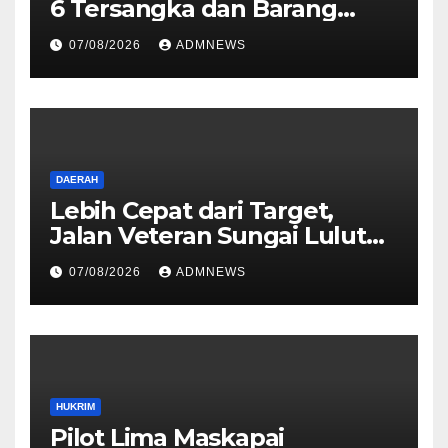
6 Tersangka dan Barang
Bukti Perkara Korupsi
07/08/2026
ADMNEWS
PETRAL, PES dan ISC ke JPU
Kejari Jakarta Pusat
DAERAH
Lebih Cepat dari Target,
Jalan Veteran Sungai Lulut
Dibuka
07/08/2026
ADMNEWS
HUKRIM
Pilot Lima Maskapai