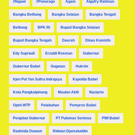
#ngawi
#ponorogo
Agam
Algafry Rahman
Bangka Belitung
Bangka Selatan
Bangka Tengah
Belitung
BPK RI
Bupati Bangka Selatan
Bupati Bangka Tengah
Daerah
Dinas Kominfo
Edy Supriadi
Erzaldi Rosman
Gubernur
Gubernur Babel
Gugatan
Hukrim
Irjen Pol Yan Sultra Indrajaya
Kapolda Babel
Kota Pangkalpinang
Maulan Aklil
Naziarto
Opini WTP
Pelabuhan
Pemprov Babel
Penjabat Gubernur
PT Pulomas Sentosa
PWI Babel
Radmida Dawam
Ridwan Djamaluddin