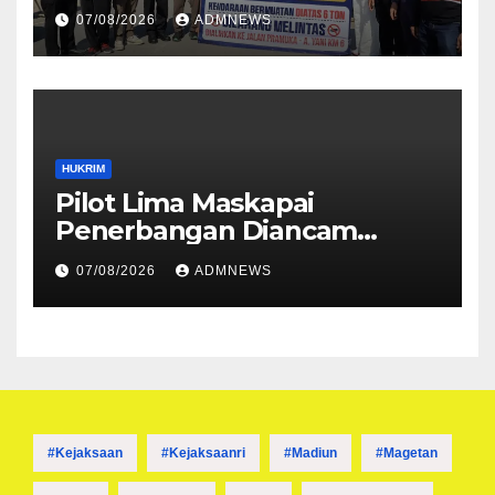
Dibuka
07/08/2026
ADMNEWS
HUKRIM
Pilot Lima Maskapai
Penerbangan Diancam
Ditembak Mati OPM
07/08/2026
ADMNEWS
#kejaksaan
#kejaksaanri
#madiun
#magetan