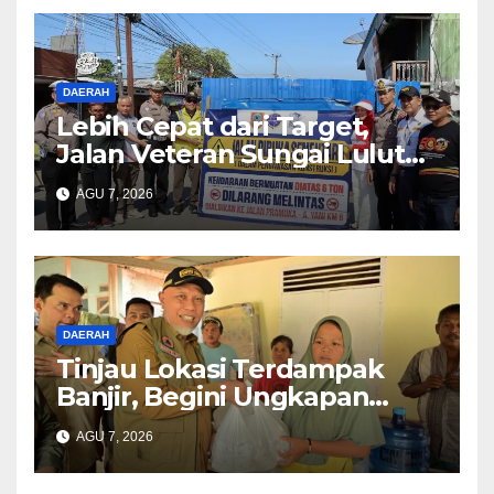
DAERAH
Lebih Cepat dari Target,
Jalan Veteran Sungai Lulut
Dibuka
AGU 7, 2026
DAERAH
Tinjau Lokasi Terdampak
Banjir, Begini Ungkapan
Mahyeldi
AGU 7, 2026