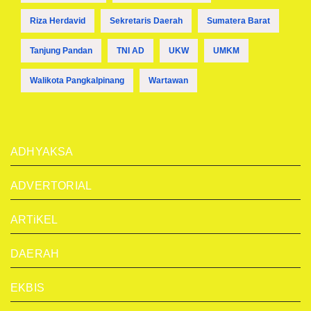
Riza Herdavid
Sekretaris Daerah
Sumatera Barat
Tanjung Pandan
TNI AD
UKW
UMKM
Walikota Pangkalpinang
Wartawan
ADHYAKSA
ADVERTORIAL
ARTiKEL
DAERAH
EKBIS