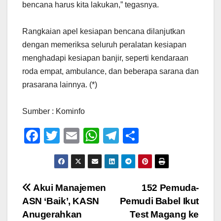
bencana harus kita lakukan,” tegasnya.
Rangkaian apel kesiapan bencana dilanjutkan
dengan memeriksa seluruh peralatan kesiapan
menghadapi kesiapan banjir, seperti kendaraan
roda empat, ambulance, dan beberapa sarana dan
prasarana lainnya. (*)
Sumber : Kominfo
F
T
E
W
T
S
a
wi
m
h
el
h
c
tt
ail
at
e
ar
e
er
s
gr
e
Navigasi
Akui Manajemen
152 Pemuda-
b
A
a
ASN ‘Baik’, KASN
Pemudi Babel Ikut
pos
o
p
m
Anugerahkan
Test Magang ke