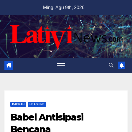
Skip
Ming. Agu 9th, 2026
to
content
DAERAH
HEADLINE
Babel Antisipasi
Bencana