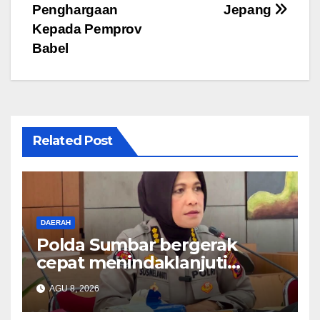
o
p
Penghargaan
Jepang
Kepada Pemprov
k
Babel
Related Post
DAERAH
Polda Sumbar bergerak
cepat menindaklanjuti
dugaan insiden pemukulan
AGU 8, 2026
yang diduga melibatkan
seorang oknum perwira Polri